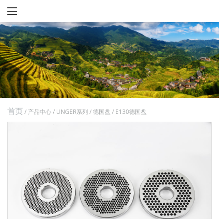
首页
/
产品中心
/
UNGER系列
/
德国盘
/
E130德国盘