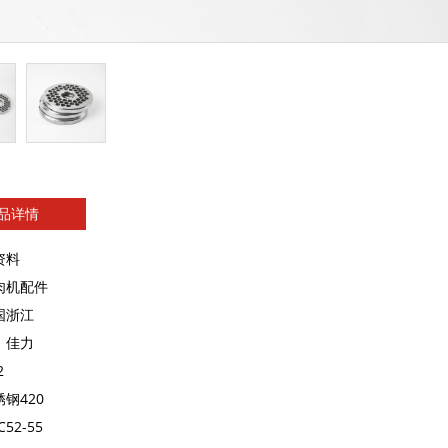
品详情
资料
肉机配件
国浙江
：佳力
2
钢420
52-55