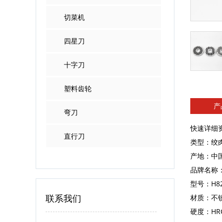
切菜机
四星刀
十字刀
塑料齿轮
产
弯刀
快速详细
直行刀
类型：绞
产地：中
品牌名称
型号：H8
联系我们
材质：不锈
硬度：HRC