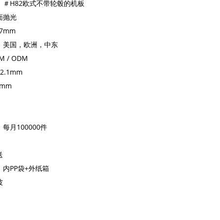
：＃H82欧式不带轮毂的机板
面抛光
7mm
：美国，欧洲，中东
 / ODM
2.1mm
1mm
每月100000件
送
内PP袋+外纸箱
波