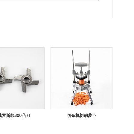
俄罗斯款300凸刀
切条机切胡萝卜