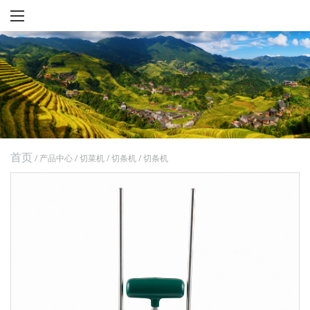
首页
/
产品中心
/
切菜机
/
切条机
/
切条机