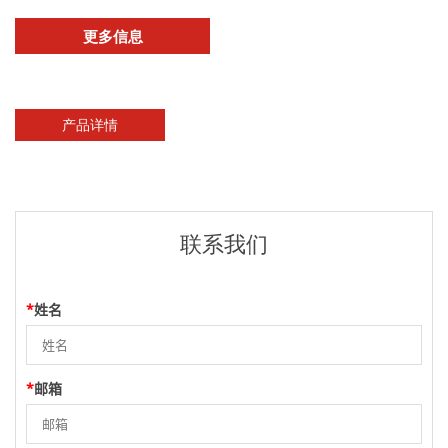
更多信息
产品详情
联系我们
*
姓名
*
邮箱