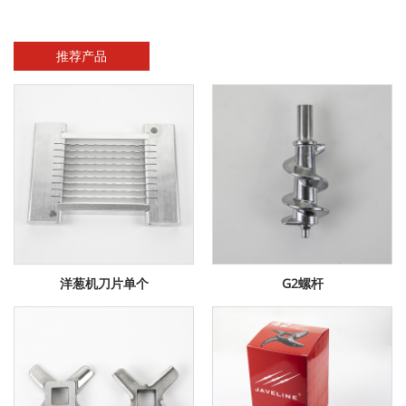
推荐产品
洋葱机刀片单个
G2螺杆